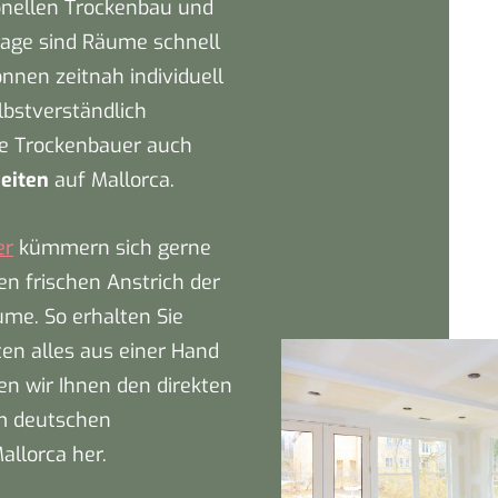
onellen Trockenbau und
age sind Räume schnell
nnen zeitnah individuell
lbstverständlich
e Trockenbauer auch
eiten
auf Mallorca.
er
kümmern sich gerne
n frischen Anstrich der
ume. So erhalten Sie
en alles aus einer Hand
len wir Ihnen den direkten
m deutschen
allorca her.