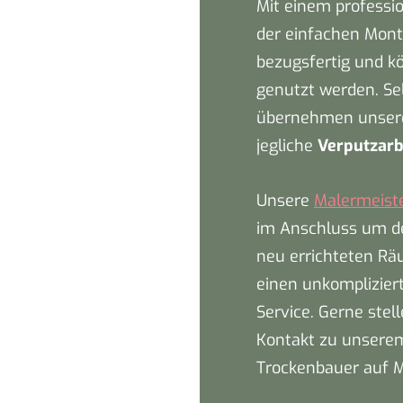
Mit einem professi
der einfachen Mont
bezugsfertig und kö
genutzt werden. Se
übernehmen unser
jegliche
Verputzarb
Unsere
Malermeist
im Anschluss um de
neu errichteten Rä
einen unkompliziert
Service. Gerne stel
Kontakt zu unsere
Trockenbauer auf M